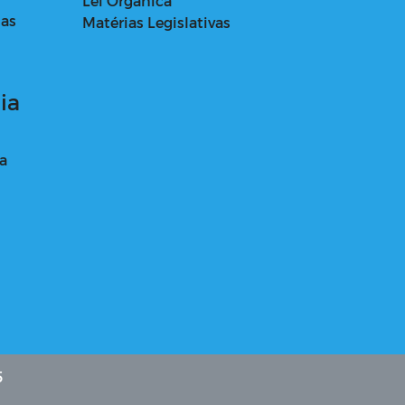
Lei Orgânica
das
Matérias Legislativas
ia
a
5