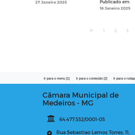
Publicado em:
27 Janeiro 2025
16 Janeiro 2025
1
2
3
Ir para o menu [1]
Ir para o conteúdo [2]
Ir para o rodap
Câmara Municipal de
Medeiros - MG
64.477.532/0001-05
Rua Sebastiao Lemos Torres, 11,