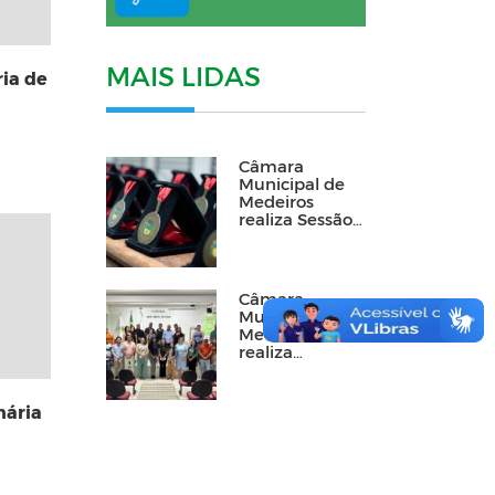
MAIS LIDAS
ria de
Câmara
Municipal de
Medeiros
realiza Sessão
Solene de
entrega da
Medalha “1º de
Março”
Câmara
Municipal de
Medeiros
realiza
lançamento do
Parlamento
Jovem de
nária
Minas 2026