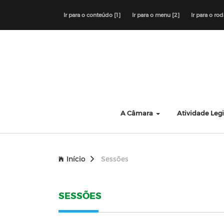
Ir para o conteúdo [1]
Ir para o menu [2]
Ir para o ro
A Câmara
Atividade Legi
Início
Sessões
SESSÕES