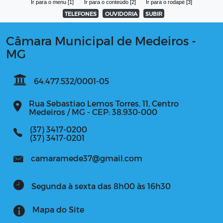
Ir para o menu [1]
Ir para o conteúdo [2]
Ir para o rodapé [3]
TELEFONES
OUVIDORIA
SUBIR
Câmara Municipal de Medeiros -
MG
64.477.532/0001-05
Rua Sebastiao Lemos Torres, 11, Centro
Medeiros / MG - CEP: 38.930-000
(37) 3417-0200
(37) 3417-0201
camaramede37@gmail.com
Segunda à sexta das 8h00 às 16h30
Mapa do Site