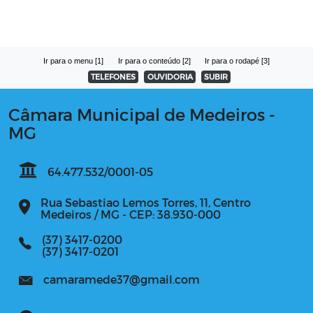
Ir para o menu [1]
Ir para o conteúdo [2]
Ir para o rodapé [3]
TELEFONES
OUVIDORIA
SUBIR
Câmara Municipal de Medeiros -
MG
64.477.532/0001-05
Rua Sebastiao Lemos Torres, 11, Centro
Medeiros / MG - CEP: 38.930-000
(37) 3417-0200
(37) 3417-0201
camaramede37@gmail.com