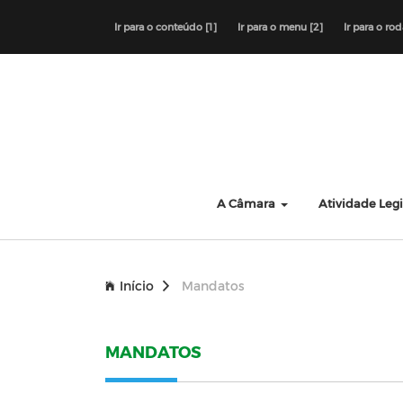
Ir para o conteúdo [1]
Ir para o menu [2]
Ir para o ro
A Câmara
Atividade Legi
Início
Mandatos
MANDATOS