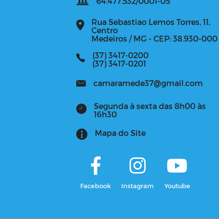
64.477.532/0001-05
Rua Sebastiao Lemos Torres, 11,
Centro
Medeiros / MG - CEP: 38.930-000
(37) 3417-0200
(37) 3417-0201
camaramede37@gmail.com
Segunda à sexta das 8h00 às
16h30
Mapa do Site
Facebook
Instagram
Youtube