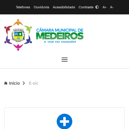
Telefones
Ouvidoria
Acessibilidade
Contraste
A+
A-
Início
E-sic